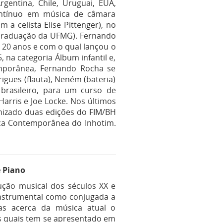
gentina, Chile, Uruguai, EUA,
contínuo em música de câmara
a celista Elise Pittenger), no
-Graduação da UFMG). Fernando
 20 anos e com o qual lançou o
, na categoria Álbum infantil e,
mporânea, Fernando Rocha se
igues (flauta), Neném (bateria)
brasileiro, para um curso de
rris e Joe Locke. Nos últimos
nizado duas edições do FIM/BH
sica Contemporânea do Inhotim.
e Piano
dução musical dos séculos XX e
 instrumental como conjugada a
isas acerca da música atual o
os quais tem se apresentado em