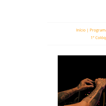
Início
|
Program
1° Coló