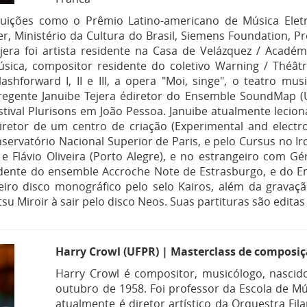
ituições como o Prêmio Latino-americano de Música Eletr
er, Ministério da Cultura do Brasil, Siemens Foundation, P
Tejera foi artista residente na Casa de Velázquez / Académ
sica, compositor residente do coletivo Warning / Théâtr
ashforward I, II e III, a opera "Moi, singe", o teatro mus
regente Januibe Tejera édiretor do Ensemble SoundMap (
estival Plurisons em João Pessoa. Januibe atualmente leci
diretor de um centro de criação (Experimental and elect
servatório Nacional Superior de Paris, e pelo Cursus no I
) e Flávio Oliveira (Porto Alegre), e no estrangeiro com G
dente do ensemble Accroche Note de Estrasburgo, e do E
eiro disco monográfico pelo selo Kairos, além da grava
Miroir à sair pelo disco Neos. Suas partituras são editas 
Harry Crowl (UFPR) | Masterclass de composi
Harry Crowl é compositor, musicólogo, nasci
outubro de 1958. Foi professor da Escola de Mú
atualmente é diretor artístico da Orquestra Fil