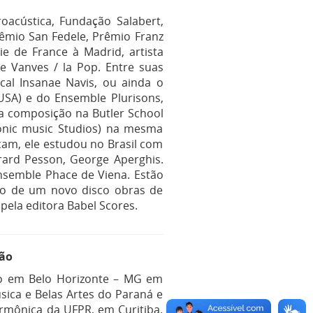
oacústica, Fundação Salabert,
rêmio San Fedele, Prêmio Franz
ie de France à Madrid, artista
e Vanves / la Pop. Entre suas
ical Insanae Navis, ou ainda o
USA) e do Ensemble Plurisons,
ona composição na Butler School
ronic music Studios) na mesma
rcam, ele estudou no Brasil com
érard Pesson, George Aperghis.
nsemble Phace de Viena. Estão
ção de um novo disco obras de
pela editora Babel Scores.
ção
do em Belo Horizonte – MG em
sica e Belas Artes do Paraná e
armônica da UFPR, em Curitiba.