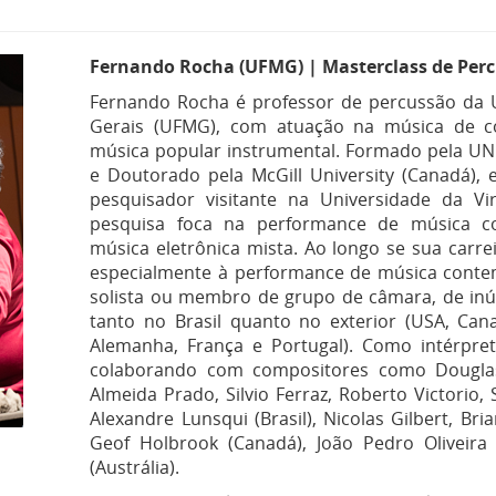
Fernando Rocha (UFMG) | Masterclass de Per
Fernando Rocha é professor de percussão da 
Gerais (UFMG), com atuação na música de 
música popular instrumental. Formado pela U
e Doutorado pela McGill University (Canadá), e
pesquisador visitante na Universidade da Vi
pesquisa foca na performance de música c
música eletrônica mista. Ao longo se sua carr
especialmente à performance de música conte
solista ou membro de grupo de câmara, de inúm
tanto no Brasil quanto no exterior (USA, Cana
Alemanha, França e Portugal). Como intérpre
colaborando com compositores como Douglas 
Almeida Prado, Silvio Ferraz, Roberto Victorio, 
Alexandre Lunsqui (Brasil), Nicolas Gilbert, Br
Geof Holbrook (Canadá), João Pedro Oliveira 
(Austrália).