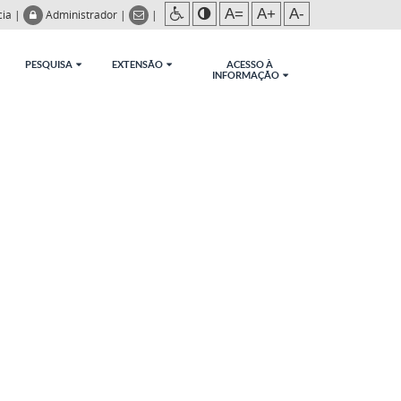
A=
A+
A-
cia
|
Administrador
|
|
PESQUISA
EXTENSÃO
ACESSO À
INFORMAÇÃO