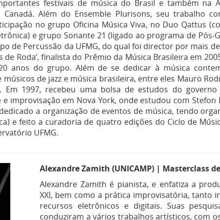
portantes festivais de música do Brasil e também na Ar
e Canadá. Além do Ensemble Plurisons, seu trabalho 
icipação no grupo Oficina Música Viva, no Duo Qattus (com 
etrônica) e grupo Sonante 21 (ligado ao programa de Pós
o de Percussão da UFMG, do qual foi director por mais de
 de Roda’, finalista do Prêmio da Música Brasileira em 2005
 anos do grupo. Além de se dedicar à música conte
músicos de jazz e música brasileira, entre eles Mauro Rodr
). Em 1997, recebeu uma bolsa de estudos do governo 
 e improvisação em Nova York, onde estudou com Stefon Ha
dedicado a organização de eventos de música, tendo orga
sica) e feito a curadoria de quatro edições do Ciclo de Mú
ervatório UFMG.
Alexandre Zamith (UNICAMP) | Masterclass d
Alexandre Zamith é pianista, e enfatiza a pro
XXI, bem como a prática improvisatória, tanto
recursos eletrônicos e digitais. Suas pesqu
conduziram a vários trabalhos artísticos, com 