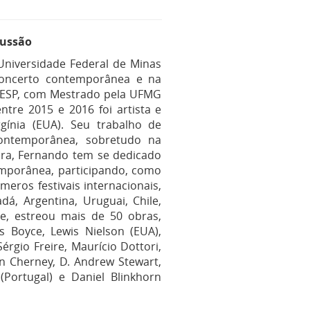
cussão
Universidade Federal de Minas
concerto contemporânea e na
NESP, com Mestrado pela UFMG
ntre 2015 e 2016 foi artista e
rgínia (EUA). Seu trabalho de
ontemporânea, sobretudo na
eira, Fernando tem se dedicado
mporânea, participando, como
eros festivais internacionais,
dá, Argentina, Uruguai, Chile,
te, estreou mais de 50 obras,
Boyce, Lewis Nielson (EUA),
Sérgio Freire, Maurício Dottori,
ian Cherney, D. Andrew Stewart,
(Portugal) e Daniel Blinkhorn