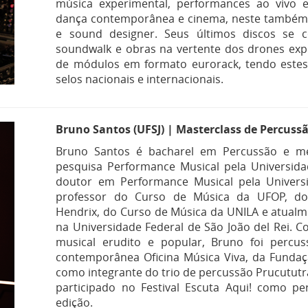
música experimental, performances ao vivo e
dança contemporânea e cinema, neste também
e sound designer. Seus últimos discos se
soundwalk e obras na vertente dos drones exp
de módulos em formato eurorack, tendo estes
selos nacionais e internacionais.
Bruno Santos (UFSJ) | Masterclass de Percuss
Bruno Santos é bacharel em Percussão e m
pesquisa Performance Musical pela Universida
doutor em Performance Musical pela Universi
professor do Curso de Música da UFOP, do C
Hendrix, do Curso de Música da UNILA e atualm
na Universidade Federal de São João del Rei. 
musical erudito e popular, Bruno foi percu
contemporânea Oficina Música Viva, da Fundaç
como integrante do trio de percussão Prucutut
participado no Festival Escuta Aqui! como pe
edição.