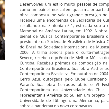
Desenvolveu um estilo muito pessoal de com
como um painel musical em que a maior parte da
obra composta lhe valeu grande prestígio no 
recebeu uma encomenda da Secretaria de Cul
resultando na Sinfonia nº 1, estreada sob a 
Memorial da América Latina, em 1992. A obra
Bienal de Música Contemporânea Brasileira d
presidente da Sociedade Brasileira de Música 
do Brasil na Sociedade Internacional de Músi
2006. A trilha sonora para o curta-metrage
Severo, recebeu o prêmio de Melhor Música do 
Curitiba. Recebeu prêmios de composição na 
Contemporânea Brasileira. Sua obra Aetherius
Contemporânea Brasileira. Em outubro de 200
Cerro Azul, outorgada pelo Clube Curitibano
Paraná. Sua obra Cerrados abriu o VI Festi
Contemporânea da Universidade do Chile. 
representar a América do Sul em um projeto in
Universidade de Tübingen, na Alemanha, pa
sobre a pandemia do novo coronavírus.