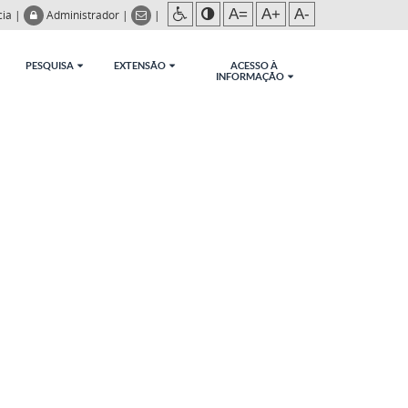
A=
A+
A-
cia
|
Administrador
|
|
PESQUISA
EXTENSÃO
ACESSO À
INFORMAÇÃO