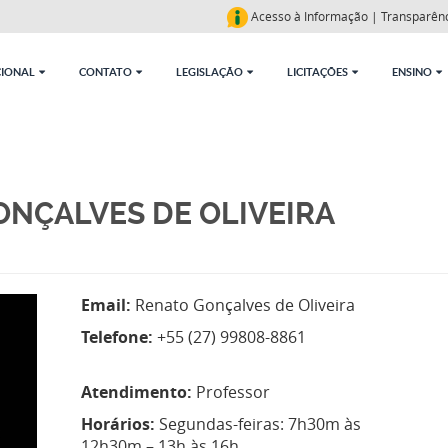
Acesso à Informação
|
Transparên
CIONAL
CONTATO
LEGISLAÇÃO
LICITAÇÕES
ENSINO
ONÇALVES DE OLIVEIRA
Email:
Renato Gonçalves de Oliveira
Telefone:
+55 (27) 99808-8861
Atendimento:
Professor
Horários:
Segundas-feiras: 7h30m às
12h30m – 13h às 16h