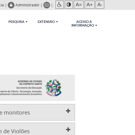
A=
A+
A-
cia
|
Administrador
|
|
PESQUISA
EXTENSÃO
ACESSO À
INFORMAÇÃO
e monitores
 de Violões