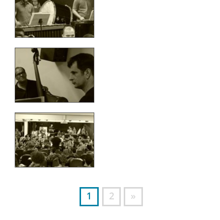
1
2
»