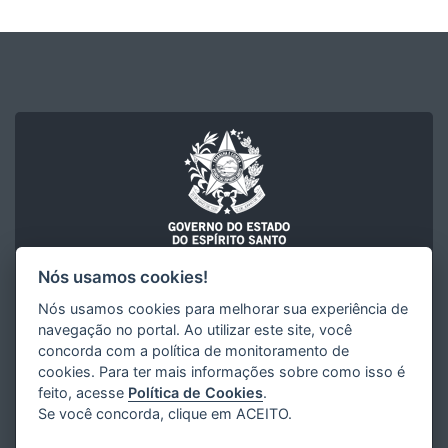
Nós usamos cookies!
FACULDADE DE MÚSICA DO ESPÍRITO SANTO "MAURÍCIO DE
Nós usamos cookies para melhorar sua experiência de
OLIVEIRA" (FAMES)
navegação no portal. Ao utilizar este site, você
Secretaria de Estado da Educação (SEDU)
Governo do Estado do Espírito Santo
concorda com a política de monitoramento de
cookies. Para ter mais informações sobre como isso é
feito, acesse
Política de Cookies
.
Se você concorda, clique em ACEITO.