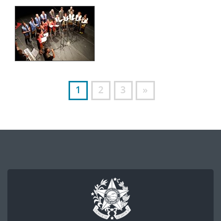
1
2
3
»