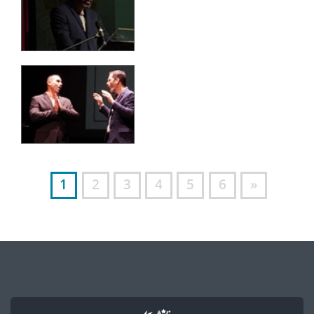
1
2
3
4
5
6
»